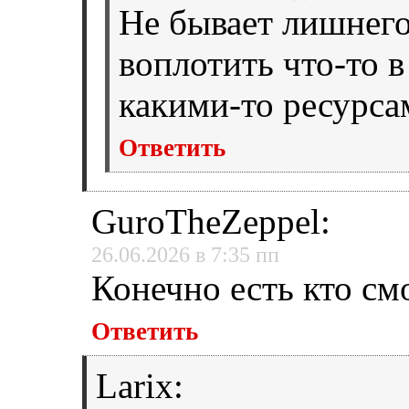
Не бывает лишнего
воплотить что-то в
какими-то ресурса
Ответить
GuroTheZeppel
:
26.06.2026 в 7:35 пп
Конечно есть кто см
Ответить
Larix
: