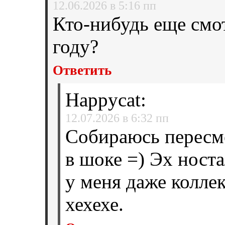
12.06.2026 в 5:16 пп
Кто-нибудь еще смот
году?
Ответить
Happycat
:
12.07.2026 в 6:32 пп
Собираюсь пересмо
в шоке =) Эх носта
у меня даже колле
хехехе.