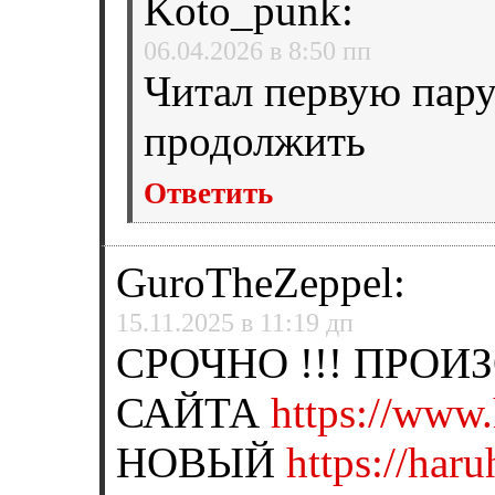
Koto_punk
:
06.04.2026 в 8:50 пп
Читал первую пару
продолжить
Ответить
GuroTheZeppel
:
15.11.2025 в 11:19 дп
СРОЧНО !!! ПРО
САЙТА
https://www.
НОВЫЙ
https://har