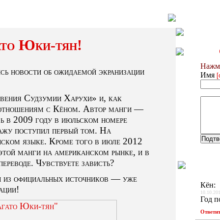
то Юки-тян!
Нажми
сь новости об ожидаемой экранизации
Имя
[
вения Судзумии Харухи» и, как
 отношениям с Кёном. Автор манги —
ь в 2009 году в июльском номере
дажу поступил первый том. На
нском языке. Кроме того в июле 2012
этой манги на американском рынке, и в
ереводе. Чувствуете зависть?
ти из официальных источников — уже
Кён
:
ации!
10.10.201
Год п
Ответи