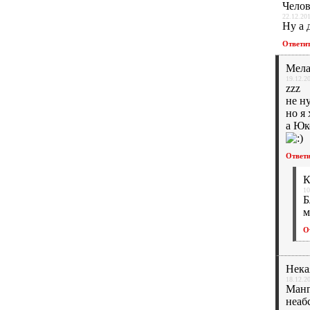
Чело
22.12.201
Ну а 
Ответи
Мела
19.12.2
zzz
не н
но я
а Юк
Ответ
К
10
Б
м
О
Нека
18.12.2
Манг
неаб