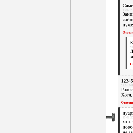
Cями
13.02.2
Зани
яойщ
нуже
Ответ
К
10
Д
х
О
1234
21.01.201
Радос
Хотя,
Ответи
нуар
13.01.2
хоть
ново
не а