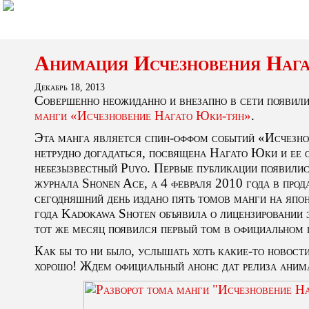
Анимация Исчезновения Нага
Декабрь 18, 2013
Совершенно неожиданно и внезапно в сети появили
манги «Исчезновение Нагато Юки-тян»
.
Эта манга является спин-оффом событий «Исчезно
нетрудно догадаться, посвящена Нагато Юки и ее
небезызвестный Puyo. Первые публикации появилис
журнала Shonen Ace, а 4 февраля 2010 года в про
сегодняшний день издано пять томов манги на япо
года Kadokawa Shoten объявила о лицензировании 
тот же месяц появился первый том в официальном п
Как бы то ни было, услышать хоть какие-то новос
хорошо! Ждем официальный анонс дат релиза аним