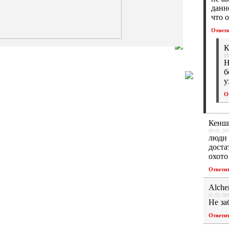
данн
что 
Ответ
К
09
Н
б
у
О
Кенш
09.01.201
люди 
доста
охото
Ответи
Alche
01.01.201
Не за
Ответи