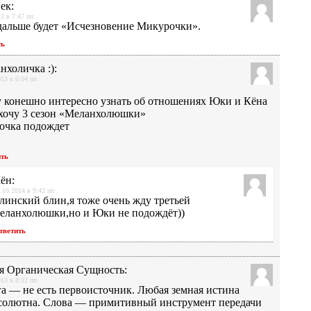
век
:
3 в 7:47 пп
дальше будет «Исчезновение Микурочки».
ть
нхоличка :)
:
013 в 6:04 пп
у конешно интересно узнать об отношениях Юки и Кёна
 хочу 3 сезон «Меланхолюшки»
очка подождет
ить
ён
:
.10.2014 в 9:42 пп
линский блин,я тоже очень жду третьей
еланхолюшки,но и Юки не подождёт))
тветить
я Органическая Сущность
:
013 в 8:32 пп
а — не есть первоисточник. Любая земная истина
солютна. Слова — примитивный инструмент передачи