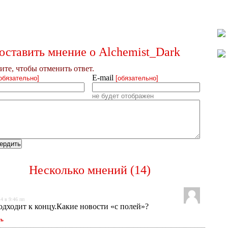
оставить мнение о
Alchemist_Dark
те, чтобы отменить ответ.
E-mail
обязательно]
[обязательно]
не будет отображен
Несколько мнений (14)
4 в 9:46 пп
одходит к концу.Какие новости «с полей»?
ть