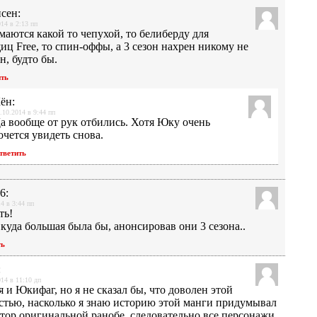
сен
:
014 в 2:13 пп
маются какой то чепухой, то белиберду для
иц Free, то спин-оффы, а 3 сезон нахрен никому не
н, будто бы.
ить
ён
:
.10.2014 в 9:44 пп
а вообще от рук отбились. Хотя Юку очень
очется увидеть снова.
тветить
56
:
4 в 3:44 пп
ть!
 куда большая была бы, анонсировав они 3 сезона..
ть
:
014 в 11:10 дп
 я и Юкифаг, но я не сказал бы, что доволен этой
стью, насколько я знаю историю этой манги придумывал
втор оригинальной ранобе, следовательно все персонажи