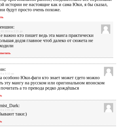
ой истории не настоящие как и сама Юки, я бы сказал,
они будут просто очень похоже.
ить
еншин
:
.03.2014 в 2:25 дп
е важно кто пишет ведь эта манга практически
ольшая додзя главное чтоб далеко от сюжета не
ходили
тветить
ин
:
4 в 9:10 пп
а особоно Юки-фаги кто знает может гдето можно
ть эту мангу на русском или оригинальном японском
 почитать а то превода редко дождёшься
ть
mist_Dark
:
4 в 2:01 дп
бывают таки:)
ть