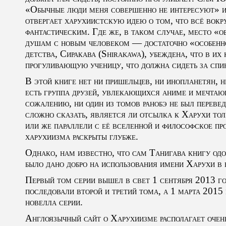
«Обычные люди меня совершенно не интересуют» и 
отвергает харухиистскую идею о том, что всё вокр
фантастическим. Где же, в таком случае, место «
душам с новым человеком — достаточно «особенно
детства, Сиракава (Shirakawa), убеждена, что в их 
прогуливающую ученицу, что должна сидеть за сп
В этой книге нет ни пришельцев, ни инопланетян, 
есть группа друзей, увлекающихся аниме и мечтаю
сожалению, ни один из томов ранобэ не был перевед
сложно сказать, является ли отсылка к Харухи то
или же параллели с её вселенной и философское пр
харухиизма раскрыты глубже.
Однако, нам известно, что сам Танигава книгу одоб
было дано добро на использования имени Харухи в 
Первый том серии вышел в свет 1 сентября 2013 го
последовали второй и третий тома, а 1 марта 2015
новелла серии.
Англоязычный сайт о Харухиизме располагает очень