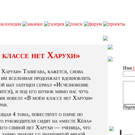
 классе нет Харухи»
Имя
[
Харухи» Танигава, кажется, снова
я им вселенная продолжает вдохновлять
ной был запущен сериал «Исчезновение
ится), и под его шумок мимо нас чуть
ерия новелл «В моём классе нет Харухи»
раи.
ющая 4 тома, повествует о парне по
го руководителя сидит на «месте Кёна»
 его спиной нет Харухи — ученица, что
 давно знаком со знаменитой фразой