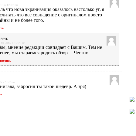
015 в 12:07 пп
аль что нова экранизация оказалось настолько уг, я
 считать что все совпадение с оригиналом просто
айны и не более того.
ить
sen
:
.10.2015 в 12:20 пп
вы, мнение редакции совпадает с Вашим. Тем не
енее, мы стараемся родить обзор… Честно.
тветить
5 в 1:57 пп
нигава, забросил ты такой шедевр. А зря(
ть