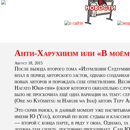
Анти-Харухиизм или «В моём
Август 18, 2015
После выхода второго тома «Изумления Судзумии 
впал в период авторского застоя, однако созданна
новых авторов и порождать себе ответвления. Вес
Нагато Юки-тян» (обзор которого обязательно случ
было не проскочила ещё одна вариация на тему: с
(Ore no Kyōshitsu ni Haruhi wa Inai) автора Теру А
Это серия ранобэ, в данный момент уже насчитыва
имени Ю (Yuu), который по воле судьбы и классно
— второй с конца парте, в ряду у окна. Однако, за
должна там сидеть, постоянно прогуливает. Сам Ю