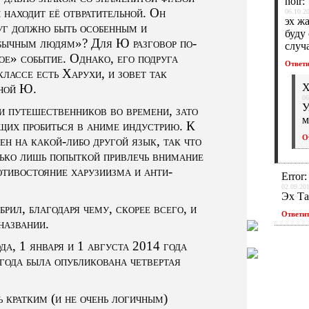
noir
:
находит её отвратительной. Он
06.10.2
эх ж
уг должно быть особенным и
буду
обычным людям»? Для Ю разговор по-
случ
е» событие. Однако, его подруга
Ответ
классе есть Харухи, и зовет так
иной Ю.
X
06
У
ни путешественников во времени, зато
м
щих пробиться в аниме индустрию. К
О
ен на какой-либо другой язык, так что
лько лишь попыткой привлечь внимание
отивостояние харузиизма и анти-
Error
:
02.09.201
Эх Та
рил, благодаря чему, скорее всего, и
Ответи
названии.
да, 1 января и 1 августа 2014 года
 года была опубликована четвертая
 кратким (и не очень логичным)