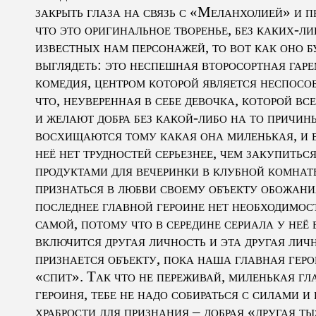
закрыть глаза на связь с «Меланхолией» и п
что это оригинальное творенье, без каких-ли
известных нам персонажей, то вот как оно б
выглядеть: это неспешная второсортная гар
комедия, центром которой является неспосо
что, неуверенная в себе девочка, которой в
и желают добра без какой-либо на то причин
восхищаются тому какая она миленькая, и 
неё нет трудностей серьезнее, чем закупитьс
продуктами для вечеринки в клубной комнат
признаться в любви своему объекту обожани
последнее главной героине нет необходимос
самой, потому что в середине сериала у неё
включится другая личность и эта другая лич
признается объекту, пока наша главная гер
«спит». Так что не переживай, миленькая гл
героиня, тебе не надо собираться с силами и
храбрости для признания – добрая «другая ты