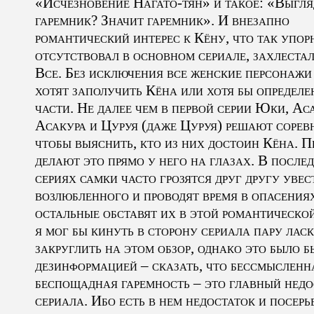
«Исчезновение Нагато-тян» и такое: «Выгля
гаремник? Значит гаремник». И внезапно
романтический интерес к Кёну, что так упор
отсутствовал в основном сериале, захлеста
Все. Без исключения все женские персонажи
хотят заполучить Кёна или хотя бы определе
части. Не далее чем в первой серии Юки, Ас
Асакура и Цуруя (даже Цуруя) решают сорев
чтобы выяснить, кто из них достоин Кёна. 
делают это прямо у него на глазах. В посл
сериях самки часто грозятся друг другу увес
возлюбленного и проводят время в опасениях
остальные обставят их в этой романтической
я мог бы кинуть в сторону сериала пару лас
закруглить на этом обзор, однако это было б
дезинформацией – сказать, что бессмысленн
беспощадная гаремность – это главный недо
сериала. Ибо есть в нем недостаток и посерь