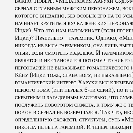
важно. Поверь. «Меланхолия Харухи Судзум
сериал с главным мужским персонажем, вок
которого внезапно, без особых его на то уси
начинает крутиться кучка женских персонаж
Ицки). Что это нам напоминает (если проиг
Ицки)? Правильно – гаремник. Однако, «Ме
никогда не была гаремником, она лишь выгл
оный, если смотреть издалека. И гаремником
является и не становится потому что никто 
персонажей не выказывает романтического и
Кёну (Ицки тоже, слава богу, не выказывает)
романтический интерес Харухи был ключево
первого тома (или первых 6-ти серий), но и 
скрытным и загадочным настолько, что суме
послужить поворотом сюжета, к тому же с т
пор он в сериал не возвращался. Так что, не
определенную схожесть структуры, суть «М
никогда не была гаремной. И теперь выходит